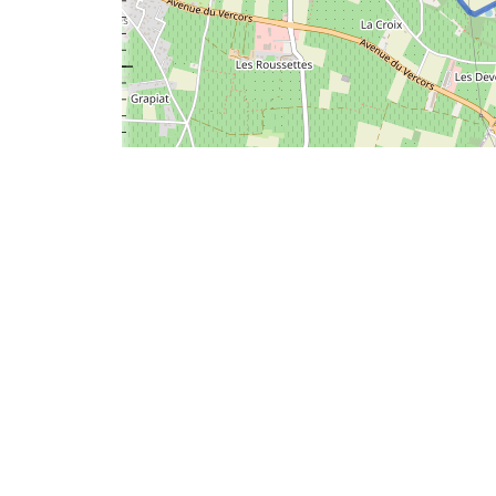
00:16
0
m
280
260
240
220