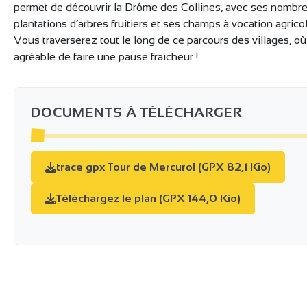
permet de découvrir la Drôme des Collines, avec ses nombr
plantations d’arbres fruitiers et ses champs à vocation agricol
Vous traverserez tout le long de ce parcours des villages, où 
agréable de faire une pause fraicheur !
DOCUMENTS À TÉLÉCHARGER
trace gpx Tour de Mercurol (GPX 82,1 Kio)
Téléchargez le plan (GPX 144,0 Kio)