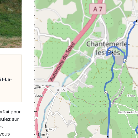
8
1-La-
6
rfait pour
oulez sur
es
 vous