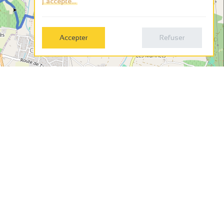
j'accepte...
26
Accepter
Refuser
Leaflet
|
©
OpenStreetMap
contributors
t
0:33
00:50
01:06