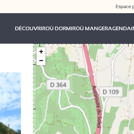
Espace 
DÉCOUVRIR
OÙ DORMIR
OÙ MANGER
AGENDA
+
−
Suivant