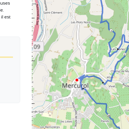
euses
e.
il est
4
2
28