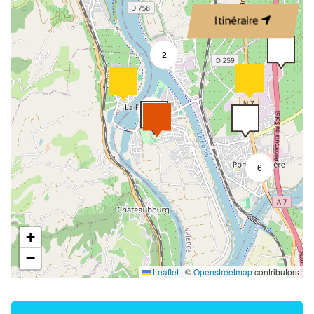
Itinéraire
2
9
6
+
−
Leaflet
|
©
Openstreetmap
contributors