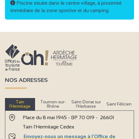
Piscine située dans le centre village, à proximité
immédiate de la zone sportive et du camping
NOS ADRESSES
Tain
Tournon-sur-
Saint-Donat sur
Saint Félicien
l’Hermitage
Rhône
l’Herbasse
Place du 8 mai 1945 - BP 70 019 - 26601
Tain l'Hermitage Cedex
Envoyez-nous un message à l'Office de