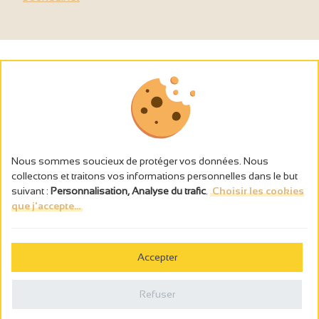
Nous sommes soucieux de protéger vos données. Nous
collectons et traitons vos informations personnelles dans le but
suivant :
Personnalisation, Analyse du trafic
.
Choisir les cookies
que j'accepte...
L’abus d’alcool est dangereux pour la santé, à consommer avec
modération.
Accepter
Gestion des cookies
Mentions légales
Refuser
Politique de confidentialité
Fait en france par