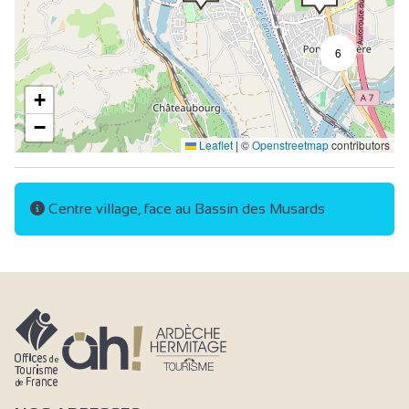
6
+
−
Leaflet
|
©
Openstreetmap
contributors
Centre village, face au Bassin des Musards