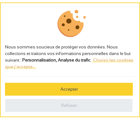
Nous sommes soucieux de protéger vos données. Nous
collectons et traitons vos informations personnelles dans le but
suivant :
Personnalisation, Analyse du trafic
.
Choisir les cookies
que j'accepte...
L’abus d’alcool est dangereux pour la santé, à consommer avec
modération.
Accepter
Gestion des cookies
Mentions légales
Refuser
Politique de confidentialité
Fait en france par
Webcam