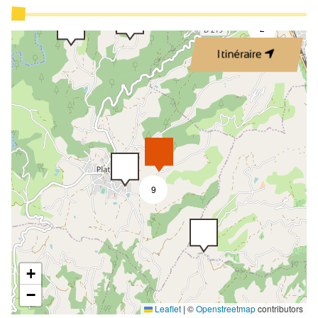
2
Itinéraire
9
+
−
Leaflet
|
©
Openstreetmap
contributors