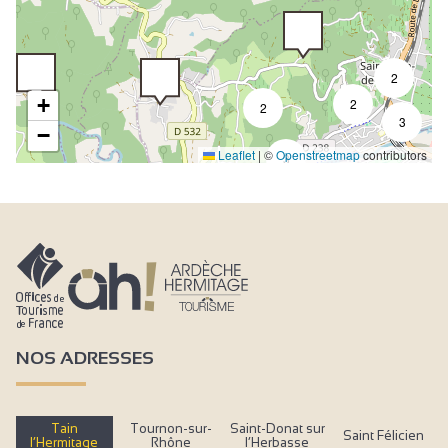
2
+
2
2
3
−
Leaflet
|
©
Openstreetmap
contributors
3
NOS ADRESSES
Tain
Tournon-sur-
Saint-Donat sur
Saint Félicien
l’Hermitage
Rhône
l’Herbasse