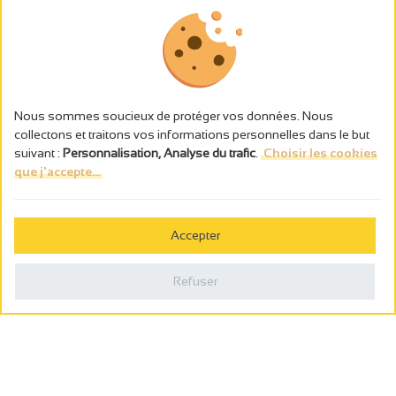
Nous sommes soucieux de protéger vos données. Nous
collectons et traitons vos informations personnelles dans le but
suivant :
Personnalisation, Analyse du trafic
.
Choisir les cookies
que j'accepte...
L’abus d’alcool est dangereux pour la santé, à consommer avec
modération.
Accepter
Gestion des cookies
Mentions légales
Refuser
Politique de confidentialité
Fait en france par
Webcam
Billetterie