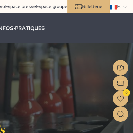
pro
Espace presse
Espace groupe
Billetterie
Fr
INFOS-PRATIQUES
0
s