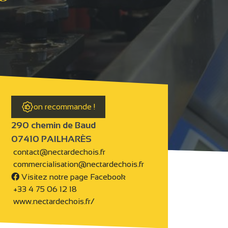
on recommande !
290 chemin de Baud
07410 PAILHARÈS
contact@nectardechois.fr
commercialisation@nectardechois.fr
Visitez notre page Facebook
+33 4 75 06 12 18
www.nectardechois.fr/