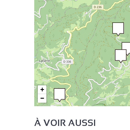
+
−
À VOIR AUSSI