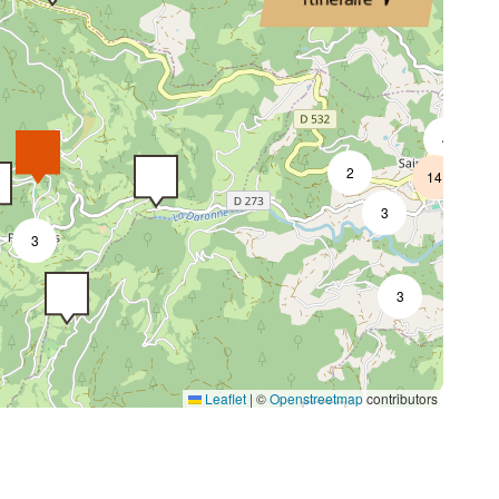
3
2
4
2
14
3
3
3
5
Leaflet
|
©
Openstreetmap
contributors