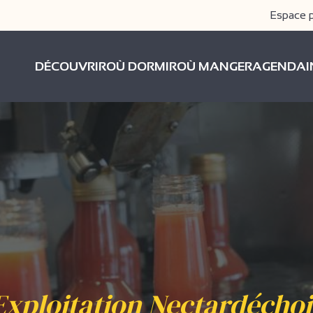
Espace 
DÉCOUVRIR
OÙ DORMIR
OÙ MANGER
AGENDA
Exploitation Nectardéchoi