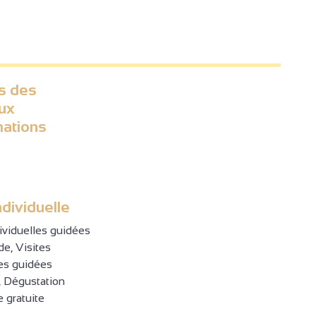
s des
ux
mations
ndividuelle
dividuelles guidées
e, Visites
les guidées
e, Dégustation
e gratuite