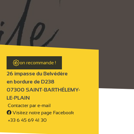
on recommande !
26 impasse du Belvédère
en bordure de D238
07300 SAINT-BARTHÉLEMY-
LE-PLAIN
Contacter par e-mail
Visitez notre page Facebook
+33 6 45 69 41 30