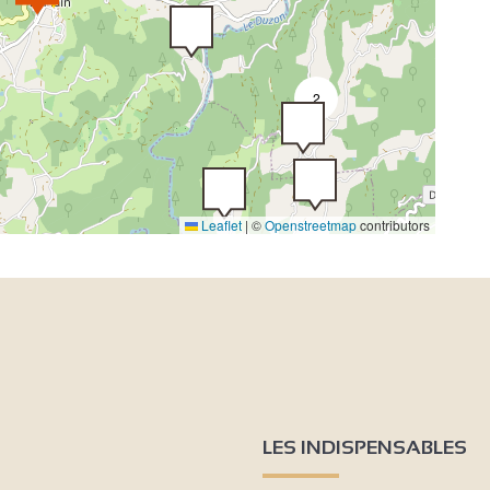
2
Leaflet
|
©
Openstreetmap
contributors
9
LES INDISPENSABLES