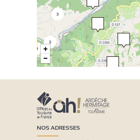
3
2
3
+
3
9
−
3
3
2
4
NOS ADRESSES