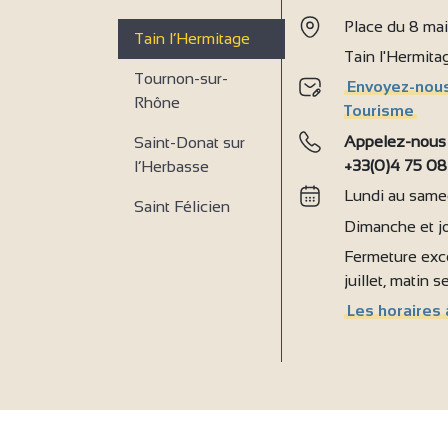
Place du 8 ma
Tain l’Hermitage
Tain l'Hermit
Tournon-sur-
Envoyez-nous
Rhône
Tourisme
Appelez-nous
Saint-Donat sur
+33(0)4 75 08
l’Herbasse
Lundi au samed
Saint Félicien
Dimanche et jo
Fermeture exce
juillet, matin 
Les horaires 