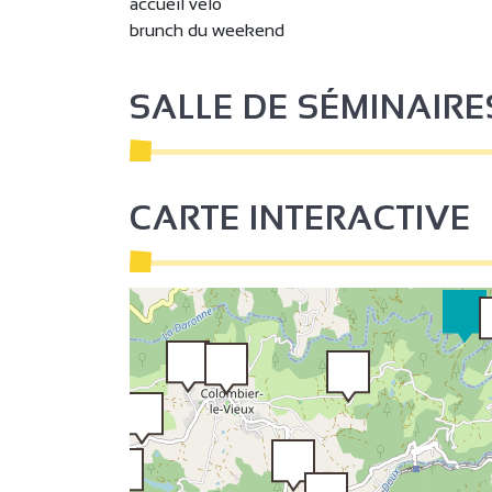
accueil vélo
brunch du weekend
2
6
2
3
SALLE DE SÉMINAIRE
2
CARTE INTERACTIVE