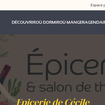
Espace 
DÉCOUVRIR
OÙ DORMIR
OÙ MANGER
AGENDA
Epicerie de Cécile