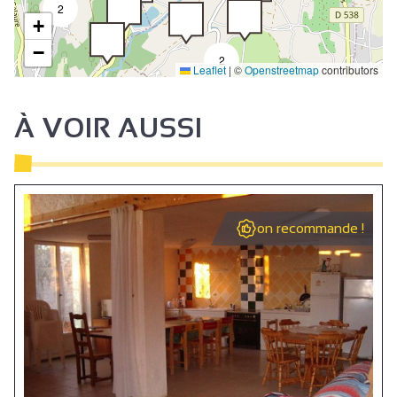
2
+
−
2
Leaflet
|
©
Openstreetmap
contributors
À VOIR AUSSI
on recommande !