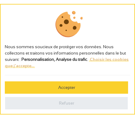
Nous sommes soucieux de protéger vos données. Nous
collectons et traitons vos informations personnelles dans le but
suivant :
Personnalisation, Analyse du trafic
.
Choisir les cookies
que j'accepte...
L’abus d’alcool est dangereux pour la santé, à consommer avec
modération.
Accepter
Gestion des cookies
Mentions légales
Refuser
Politique de confidentialité
Fait en france par
Webcam