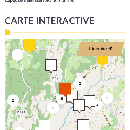
Capacité maximum :
30 personnes
CARTE INTERACTIVE
Itinéraire
2
2
2
5
2
3
2