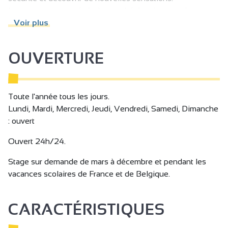
Les groupes sont généralement hétérogènes en âge et en
niveau, allant du débutant au professionnel.
Voir plus
Notre association accueille souvent des familles dont les
enfants et les parents pratiquent le trapèze volant.
OUVERTURE
Nos stages se déroulent dans une ambiance familiale et
chaleureuse, où chacun y trouve sa place.
Toute l'année tous les jours.
Lundi, Mardi, Mercredi, Jeudi, Vendredi, Samedi, Dimanche
: ouvert
Ouvert 24h/24.
Stage sur demande de mars à décembre et pendant les
vacances scolaires de France et de Belgique.
CARACTÉRISTIQUES