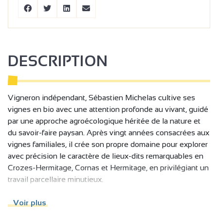
DESCRIPTION
Vigneron indépendant, Sébastien Michelas cultive ses
vignes en bio avec une attention profonde au vivant, guidé
par une approche agroécologique héritée de la nature et
du savoir-faire paysan. Après vingt années consacrées aux
vignes familiales, il crée son propre domaine pour explorer
avec précision le caractère de lieux-dits remarquables en
Crozes-Hermitage, Cornas et Hermitage, en privilégiant un
travail parcellaire minutieux.
Les parcelles qu’il vinifie — Chapon, Les Pichères, Les
Voir plus
Grapiats, Bellevue, Les Côtes à Cornas ou encore Les