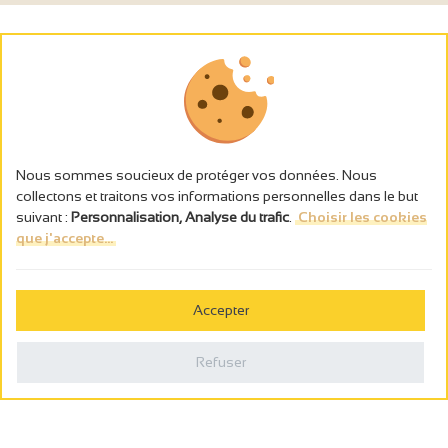
Nous sommes soucieux de protéger vos données. Nous
collectons et traitons vos informations personnelles dans le but
suivant :
Personnalisation, Analyse du trafic
.
Choisir les cookies
que j'accepte...
L’abus d’alcool est dangereux pour la santé, à consommer avec
modération.
Accepter
Gestion des cookies
Mentions légales
Refuser
Politique de confidentialité
Fait en france par