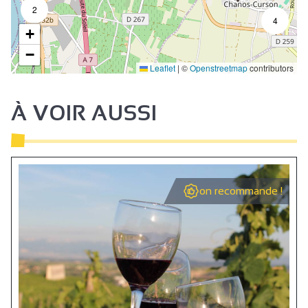
2
4
+
−
Leaflet
|
©
Openstreetmap
contributors
4
À VOIR AUSSI
on recommande !