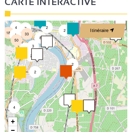
CARTE INTERACTIVE
4
4
2
7
2
Itinéraire
18
33
4
8
50
4
3
2
2
2
2
2
4
+
−