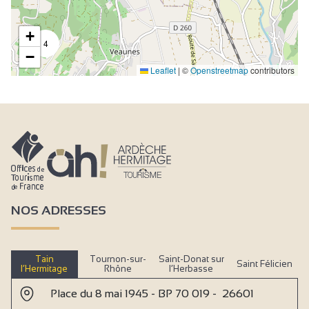
+
4
−
Leaflet
|
©
Openstreetmap
contributors
NOS ADRESSES
Tain
Tournon-sur-
Saint-Donat sur
Saint Félicien
l’Hermitage
Rhône
l’Herbasse
Place du 8 mai 1945 - BP 70 019 - 26601