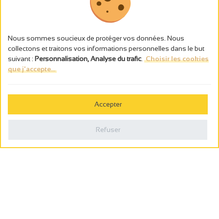
Nous sommes soucieux de protéger vos données. Nous
collectons et traitons vos informations personnelles dans le but
suivant :
Personnalisation, Analyse du trafic
.
Choisir les cookies
que j'accepte...
L’abus d’alcool est dangereux pour la santé, à consommer avec
modération.
Accepter
Gestion des cookies
Mentions légales
Refuser
Politique de confidentialité
Fait en france par
Webcam
Billetterie
0
Carnet de voyage
Rechercher