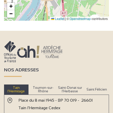
2
+
−
Leaflet
|
©
Openstreetmap
contributors
4
NOS ADRESSES
Tain
Tournon-sur-
Saint-Donat sur
Saint Félicien
l’Hermitage
Rhône
l’Herbasse
Place du 8 mai 1945 - BP 70 019 - 26601
Tain l'Hermitage Cedex