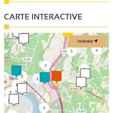
CARTE INTERACTIVE
Itinéraire
4
2
2
4
2
7
2
33
8
4
3
2
2