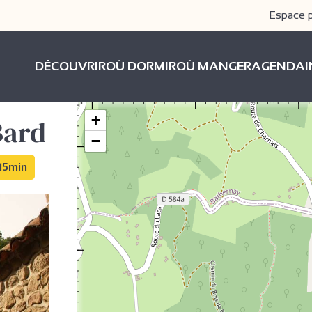
Espace 
DÉCOUVRIR
OÙ DORMIR
OÙ MANGER
AGENDA
+
Bard
−
 15min