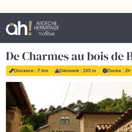
De Charmes au bois de 
Distance : 7 km
Dénivelé : 210 m
Durée : 2h