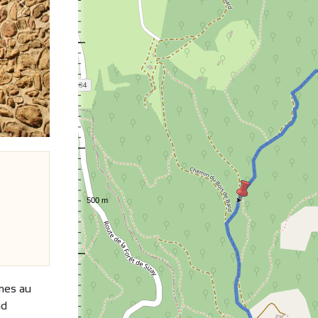
Suivant
mes au
nd