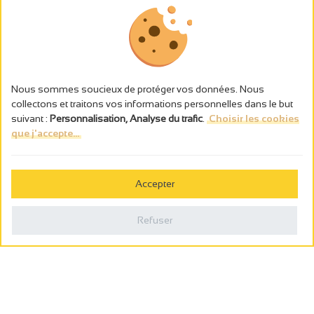
Nous sommes soucieux de protéger vos données. Nous
collectons et traitons vos informations personnelles dans le but
suivant :
Personnalisation, Analyse du trafic
.
Choisir les cookies
que j'accepte...
L’abus d’alcool est dangereux pour la santé, à consommer avec
modération.
Accepter
Gestion des cookies
Mentions légales
Refuser
Politique de confidentialité
Fait en france par
Webcam
Billetterie