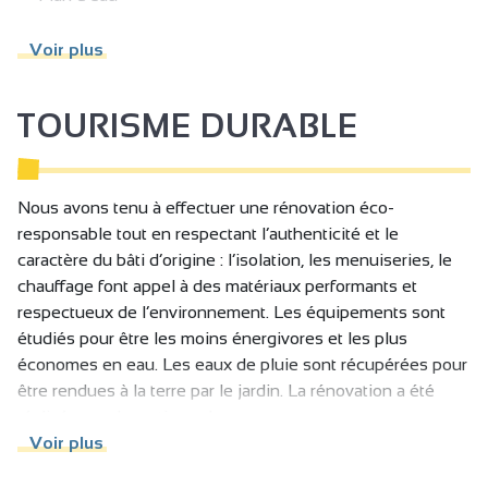
Appareil à raclette
Voir plus
Prêt de jeux
Boulodrome / Terrain de pétanque / Terrain de boule
TOURISME DURABLE
de fort
Piscine
Piscine plein air
Nous avons tenu à effectuer une rénovation éco-
responsable tout en respectant l’authenticité et le
Table de ping pong
caractère du bâti d’origine : l’isolation, les menuiseries, le
Salon de télévision
chauffage font appel à des matériaux performants et
respectueux de l’environnement. Les équipements sont
Cour
étudiés pour être les moins énergivores et les plus
Terrasse
économes en eau. Les eaux de pluie sont récupérées pour
être rendues à la terre par le jardin. La rénovation a été
Jardin
réalisée par des artisans locaux.
Terrasse couverte
Voir plus
Laverie