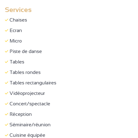
Lit 90 cm
Services
Lit 140 cm
Chaises
Lits superposés
Ecran
Matériel Bébé
Micro
Lit bébé
Piste de danse
Couette
Tables
Linge compris
Tables rondes
Draps compris
Tables rectangulaires
Chaise bébé
Vidéoprojecteur
Aspirateur
Concert/spectacle
Congélateur
Réception
Four
Séminaire/réunion
Lave vaisselle
Cuisine équipée