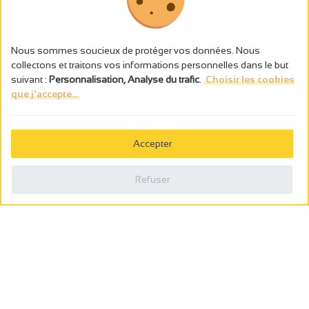
Nous sommes soucieux de protéger vos données. Nous
collectons et traitons vos informations personnelles dans le but
suivant :
Personnalisation, Analyse du trafic
.
Choisir les cookies
que j'accepte...
L’abus d’alcool est dangereux pour la santé, à consommer avec
modération.
Accepter
Gestion des cookies
Mentions légales
Refuser
Politique de confidentialité
Fait en france par
Webcam
Billetterie
0
Carnet de voyage
Rechercher