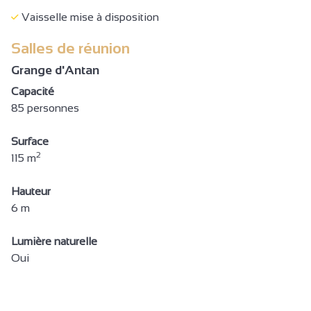
Micro-ondes
Vaisselle mise à disposition
Réfrigérateur
Salles de réunion
Sèche cheveux
Grange d'Antan
Bouilloire
Capacité
Machine à café
85 personnes
Plaque à induction
Surface
Cafetière
2
115 m
Lave linge collectif
Accès Internet privatif Wifi gratuit
Hauteur
6 m
Lecteur DVD
Télévision
Lumière naturelle
Oui
Accès Internet privatif Wifi
Douche à l'italienne
Sanitaires privés