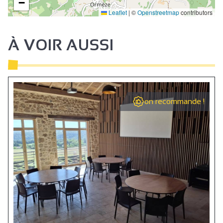
−
Réception
Leaflet
|
©
Openstreetmap
contributors
Séminaire/réunion
À VOIR AUSSI
on recommande !