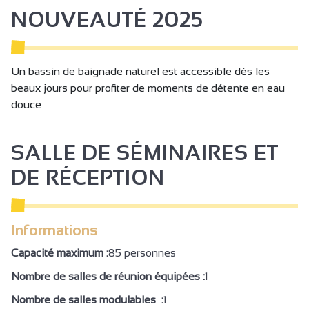
Mitoyen propriétaire
NOUVEAUTÉ 2025
Parking
Parking privé
Un bassin de baignade naturel est accessible dès les
Bornes de recharge pour véhicules électriques
beaux jours pour profiter de moments de détente en eau
Ménage en fin de séjour
douce
Lits faits à l'arrivée
SALLE DE SÉMINAIRES ET
Accès internet Wifi gratuit
DE RÉCEPTION
Gestion libre
Non fumeur
Coin cuisine
Informations
Séjour / Salle à manger
Capacité maximum :
85 personnes
Canapé
Nombre de salles de réunion équipées :
1
Canapé convertible
Nombre de salles modulables :
1