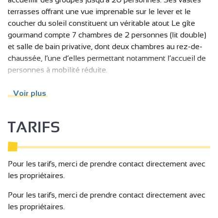
terrasses offrant une vue imprenable sur le lever et le
coucher du soleil constituent un véritable atout Le gîte
gourmand compte 7 chambres de 2 personnes (lit double)
et salle de bain privative, dont deux chambres au rez-de-
chaussée, l’une d’elles permettant notamment l’accueil de
personnes à mobilité réduite.
Un dortoir de 6 lits individuels vient compléter l’espace
nuit.
Voir plus
Une agréable et lumineuse pièce de vie accueille au rez-
de-chaussée l’espace cuisine, avec les équipements
TARIFS
adaptés pour accueillir des groupes (piano de cuisson,
grands réfrigérateur et congélateur).
Dans le prolongement, se situe un espace salon, composé
d’un coin télé et d’un coin jeux et lecture.
Pour les tarifs, merci de prendre contact directement avec
De cette pièce sont accessibles deux terrasses, la
les propriétaires.
première au soleil levant avec vue dégagée et la seconde
Pour les tarifs, merci de prendre contact directement avec
couverte au soleil couchant.
les propriétaires.