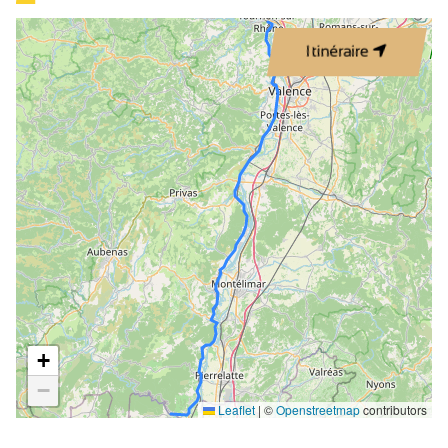
culture de la vigne en visitant la cité antique gallo-romaine
d’Alba-la-Romaine, capitale du peuple des Helviens, il y a
Itinéraire
plus de 2000 ans. De nombreux vestiges découverts sous
la vigne attestent d’un important commerce autour du vin.
Témoin de cette empreinte le nom de "Vallis vinaria",
c’est-à-dire "vallée du vin", qui donnera ensuite le vocable
de Valvignères, commune viticole proche d’Alba.
Jour 3 : Viviers - Saint-Martin d'Ardèche- 27 km
Après cette nuit réparatrice à Viviers, prenez de la hauteur
et montez à pied au point de vue de la Joannade… Vous y
découvrirez une vue magnifique sur la cité épiscopale.
Une petite balade au port sera tout aussi énergisante. « En
voiture Simone », cap au sud et direction Bourg-Saint-
Andéol. Au passage faites une pause dans le village de
+
caractère de Saint-Montan, un trésor médiéval niché entre
−
2 vallons. C’est le moment d’entamer la tournée des
Leaflet
|
©
Openstreetmap
contributors
caveaux pour découvrir les Côtes du Vivarais ou les Côtes
du Rhône Saint-Andéol. Une pause au Domaine Notre-