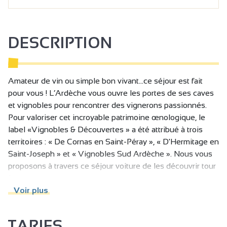
DESCRIPTION
Amateur de vin ou simple bon vivant...ce séjour est fait
pour vous ! L’Ardèche vous ouvre les portes de ses caves
et vignobles pour rencontrer des vignerons passionnés.
Pour valoriser cet incroyable patrimoine œnologique, le
label «Vignobles & Découvertes » a été attribué à trois
territoires : « De Cornas en Saint-Péray », « D'Hermitage en
Saint-Joseph » et « Vignobles Sud Ardèche ». Nous vous
proposons à travers ce séjour voiture de les découvrir tour
à tour.
3 jours pour un panorama complet de la richesse des vins
Voir plus
ardéchois : des grands Crus de Côtes du Rhône à l'IGP
Ardèche. 3 jours pour s'en mettre plein la vue et les
TARIFS
papilles!