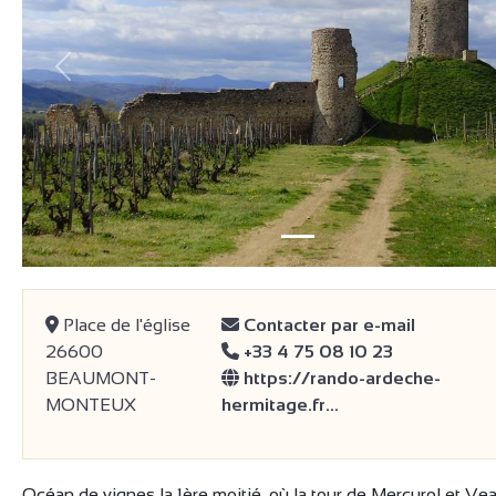
précédent
Place de l'église
Contacter par e-mail
26600
+33 4 75 08 10 23
BEAUMONT-
https://rando-ardeche-
MONTEUX
hermitage.fr…
Océan de vignes la 1ère moitié, où la tour de Mercurol et V