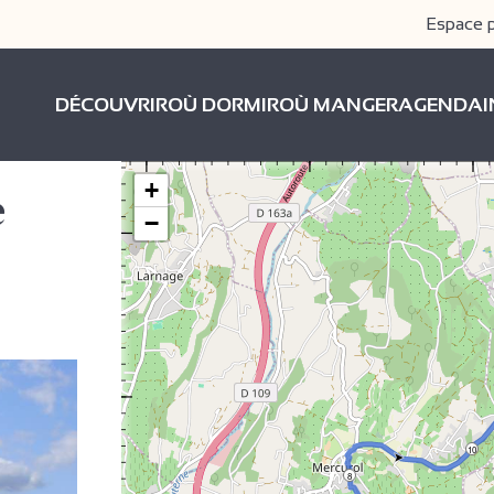
Espace 
DÉCOUVRIR
OÙ DORMIR
OÙ MANGER
AGENDA
+
e
−
10
8