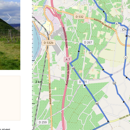
Suivant
6
50
4
48
52
46
eaunes