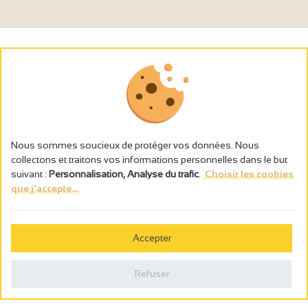
Nous sommes soucieux de protéger vos données. Nous
collectons et traitons vos informations personnelles dans le but
suivant :
Personnalisation, Analyse du trafic
.
Choisir les cookies
que j'accepte...
L’abus d’alcool est dangereux pour la santé, à consommer avec
modération.
Accepter
Gestion des cookies
Mentions légales
Refuser
Politique de confidentialité
Fait en france par