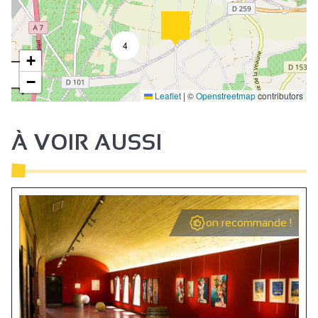
4
+
−
Leaflet
|
©
Openstreetmap
contributors
À VOIR AUSSI
on recommande !