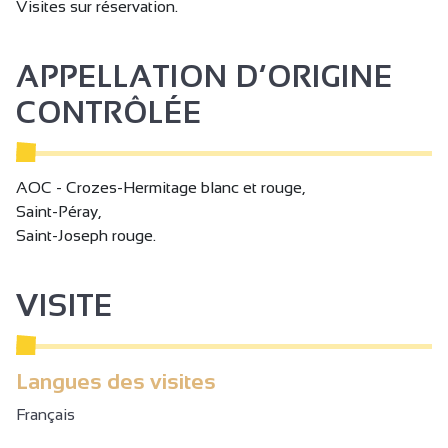
des saveurs typiques de la région.
Visites sur réservation.
Plusieurs formules disponibles. Toute l'année, sur
réservation.
APPELLATION D’ORIGINE
CONTRÔLÉE
AOC - Crozes-Hermitage blanc et rouge,
Saint-Péray,
Saint-Joseph rouge.
VISITE
Langues des visites
Français