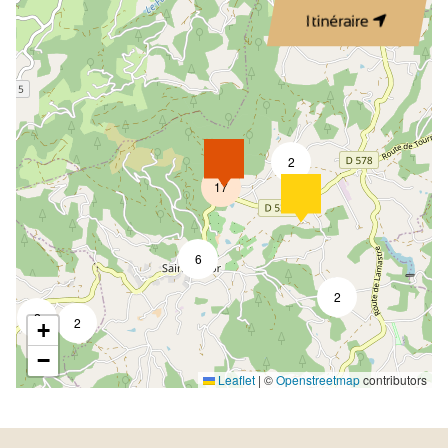
Itinéraire
2
17
6
2
2
2
+
−
Leaflet
|
©
Openstreetmap
contributors