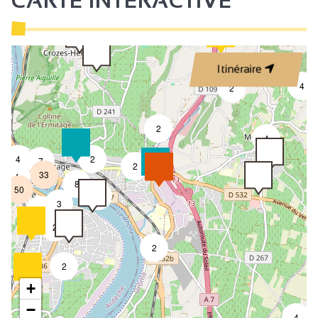
CARTE INTERACTIVE
Itinéraire
4
2
2
4
4
2
7
2
33
4
8
50
4
3
2
2
2
2
+
−
4