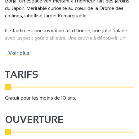
Borja. Un espace vert mettant à l’honneur l’art des jardins
du Japon. Véritable curiosité au cœur de la Drôme des
collines, labellisé Jardin Remarquable.
Ce Jardin est une invitation à la flânerie, une jolie balade
avec un petit goût d’ailleurs. Une œuvre à découvrir, un
lieu plein de sérénité. Déambulation au fil des jardins à
thèmes aménagés avec soin : jardin d’accueil, de
Voir plus
méditation, de thé, méditerranéen, de promenade ou du
Dragon…
TARIFS
A chaque saison, le Jardin Zen surprend par son
graphisme, ses floraisons, ses sénescences.
Plus de 3 hectares de jardin, avec de nombreux éléments
Gratuit pour les moins de 10 ans.
remarquables cascade, cours d'eau, étang, gravier ratissé, à
découvrir en visite libre,
OUVERTURE
A l’automne le Jardin Zen se pare de ses plus belles
couleurs, ne manquez surtout pas les Splendeurs
Automnales des érables du Japon qui illuminent le jardin.