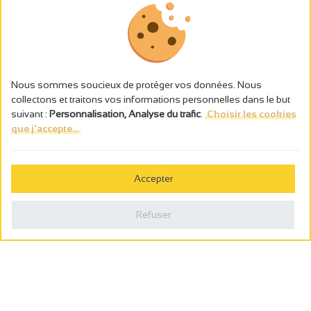
Nous sommes soucieux de protéger vos données. Nous
collectons et traitons vos informations personnelles dans le but
suivant :
Personnalisation, Analyse du trafic
.
Choisir les cookies
que j'accepte...
L’abus d’alcool est dangereux pour la santé, à consommer avec
modération.
Accepter
Gestion des cookies
Mentions légales
Refuser
Politique de confidentialité
Fait en france par
Webcam
Billetterie
0
Carnet de voyage