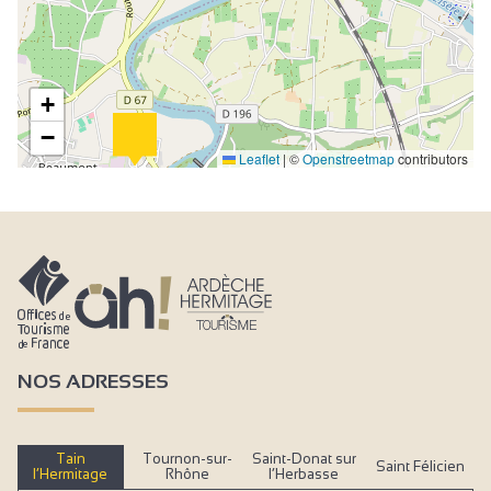
+
−
Leaflet
|
©
Openstreetmap
contributors
NOS ADRESSES
Tain
Tournon-sur-
Saint-Donat sur
Saint Félicien
l’Hermitage
Rhône
l’Herbasse