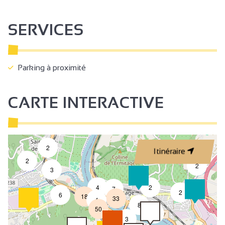
SERVICES
Parking à proximité
CARTE INTERACTIVE
2
Itinéraire
2
2
3
4
2
7
2
6
18
33
4
8
50
4
3
2