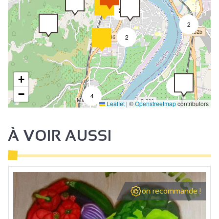
2
2
2
+
2
−
4
Leaflet
|
©
Openstreetmap
contributors
À VOIR AUSSI
on recommande !