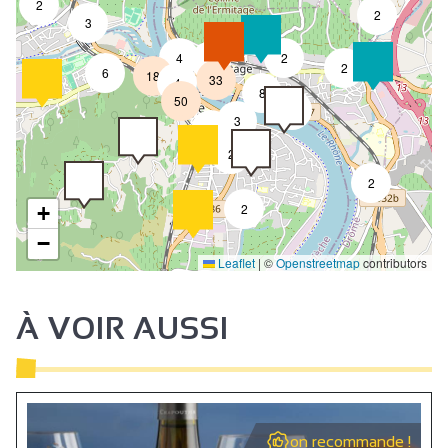
2
2
3
4
2
7
2
6
18
33
4
8
50
4
3
2
2
2
2
+
−
Leaflet
|
©
Openstreetmap
contributors
À VOIR AUSSI
on recommande !