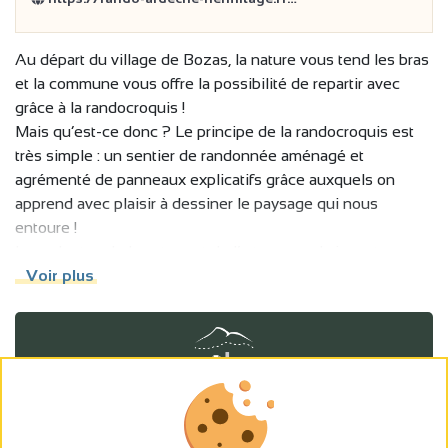
Au départ du village de Bozas, la nature vous tend les bras
et la commune vous offre la possibilité de repartir avec
grâce à la randocroquis !
Mais qu’est-ce donc ? Le principe de la randocroquis est
très simple : un sentier de randonnée aménagé et
agrémenté de panneaux explicatifs grâce auxquels on
apprend avec plaisir à dessiner le paysage qui nous
entoure !
Les adeptes de la nature et de l’art au grand air sont au
rendez-vous. Les randocroqueurs que vous allez devenir
Voir plus
seront à l’aise grâce aux différentes thématiques
proposées sur les panneaux. Conseils et techniques sont
dispensés tout au long du parcours ! Votre sujet vous
entoure ! Savourez cette immersion en plein nature
Voir la fiche technique
Munissez-vous de vos chaussures de marche et de votre
nécessaire à dessin et c’est parti !