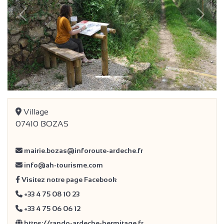
précédent
Suivan
Village
07410 BOZAS
mairie.bozas@inforoute-ardeche.fr
info@ah-tourisme.com
Visitez notre page Facebook
+33 4 75 08 10 23
+33 4 75 06 06 12
https://rando-ardeche-hermitage.fr…