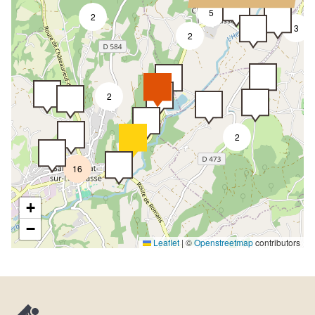
5
2
3
2
2
2
16
+
−
Leaflet
|
©
Openstreetmap
contributors