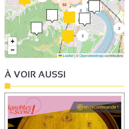
8
50
4
3
2
2
2
2
+
−
Leaflet
|
©
Openstreetmap
contributors
À VOIR AUSSI
on recommande !