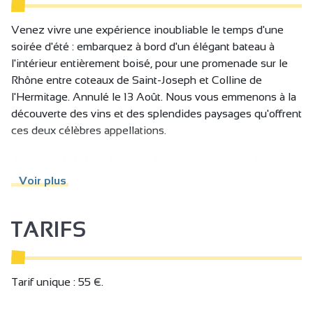
Venez vivre une expérience inoubliable le temps d'une
soirée d'été : embarquez à bord d'un élégant bateau à
l'intérieur entièrement boisé, pour une promenade sur le
Rhône entre coteaux de Saint-Joseph et Colline de
l'Hermitage. Annulé le 13 Août. Nous vous emmenons à la
découverte des vins et des splendides paysages qu'offrent
ces deux célèbres appellations.
Au cours de la balade, nous dégusterons ensemble trois
vins (Crozes-Hermitage, Saint-Joseph et Hermitage),
Voir plus
accompagnés d'un assortiment de produits régionaux tels
que caillette ou tomme de chèvre. Pour les plus jeunes, un
TARIFS
jus de fruit local sera proposé.
Construit de manière éco-responsable et doté de deux
terrasses à l'avant et à l'arrière, "Canotiers" offre un
Tarif unique : 55 €.
formidable rapport à la nature et garantit un moment festif