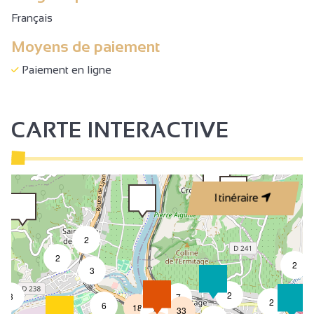
Français
Moyens de paiement
Paiement en ligne
CARTE INTERACTIVE
Itinéraire
2
2
2
3
4
2
3
7
2
6
18
33
4