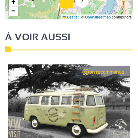
+
2
−
Leaflet
|
©
Openstreetmap
contributors
À VOIR AUSSI
on recommande !