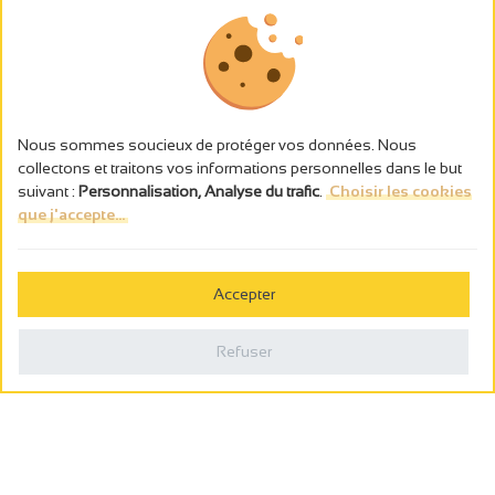
Nous sommes soucieux de protéger vos données. Nous
collectons et traitons vos informations personnelles dans le but
suivant :
Personnalisation, Analyse du trafic
.
Choisir les cookies
que j'accepte...
L’abus d’alcool est dangereux pour la santé, à consommer avec
modération.
Accepter
Gestion des cookies
Mentions légales
Refuser
Politique de confidentialité
Fait en france par
Webcam
Billetterie