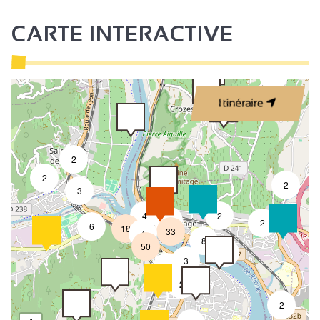
CARTE INTERACTIVE
3
Itinéraire
2
2
2
3
4
2
5
2
6
18
33
4
8
50
4
3
2
2
2