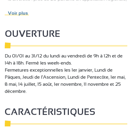
- du plaisir pour chacun : avec des formats individuels et à
partager.
Voir plus
OUVERTURE
Du 01/01 au 31/12 du lundi au vendredi de 9h à 12h et de
14h à 18h. Fermé les week-ends.
Fermetures exceptionnelles les 1er janvier, Lundi de
Pâques, Jeudi de l'Ascension, Lundi de Pentecôte, 1er mai,
8 mai, 14 juillet, 15 août, 1er novembre, 11 novembre et 25
décembre.
CARACTÉRISTIQUES