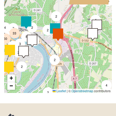
4
2
2
4
4
2
7
2
33
4
8
50
4
3
2
2
2
2
+
−
4
Leaflet
|
©
Openstreetmap
contributors
2