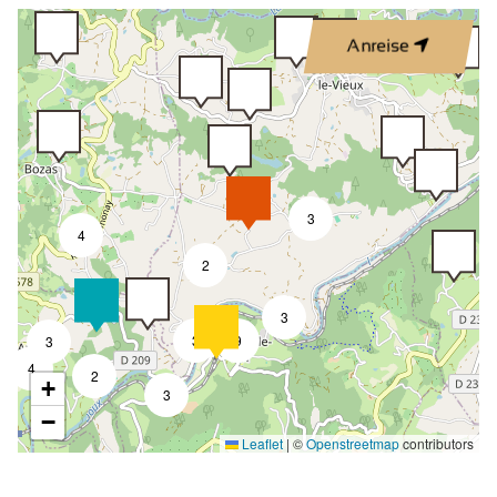
Anreise
3
4
2
3
3
9
3
4
2
+
3
−
Leaflet
|
©
Openstreetmap
contributors