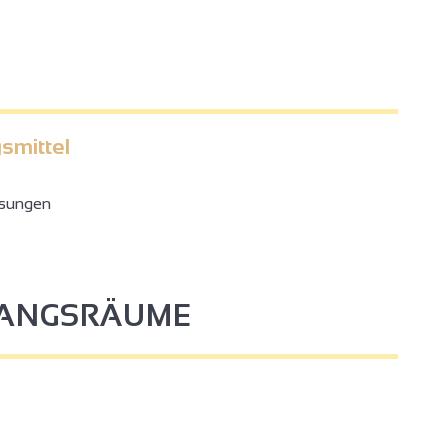
smittel
sungen
4
3
FANGSRÄUME
2
2