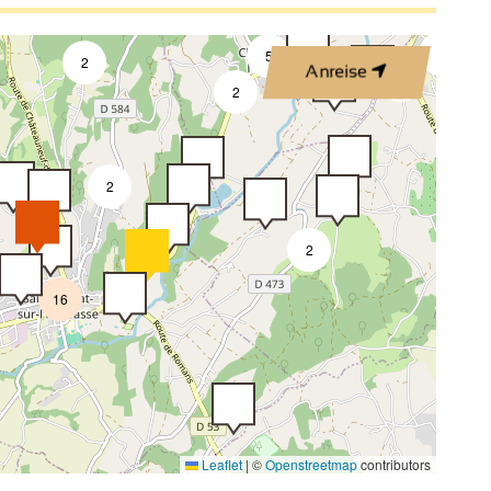
2
5
2
Anreise
3
2
2
2
16
Leaflet
|
©
Openstreetmap
contributors