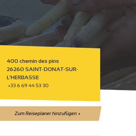
400 chemin des pins
26260 SAINT-DONAT-SUR-
L'HERBASSE
+33 6 69 44 53 30
Zum Reiseplaner hinzufügen
+