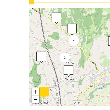
4
3
3
+
−