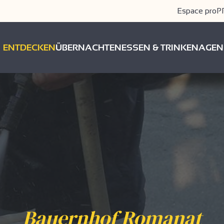
Espace pro
P
ENTDECKEN
ÜBERNACHTEN
ESSEN & TRINKEN
AGEN
Bauernhof Romanat