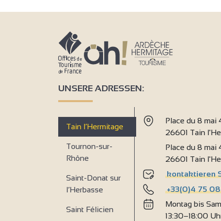
4
UNSERE ADRESSEN:
Place du 8 mai
Tain l’Hermitage
26601 Tain l'H
Tournon-sur-
Place du 8 mai
3
Rhône
26601 Tain l'H
kontaktieren 
Saint-Donat sur
4
+33(0)4 75 08
l’Herbasse
Montag bis Sam
Saint Félicien
13:30–18:00 Uh