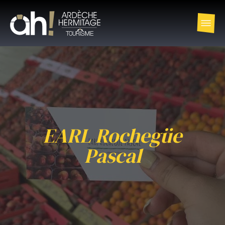
EARL Rochegüe
Pascal