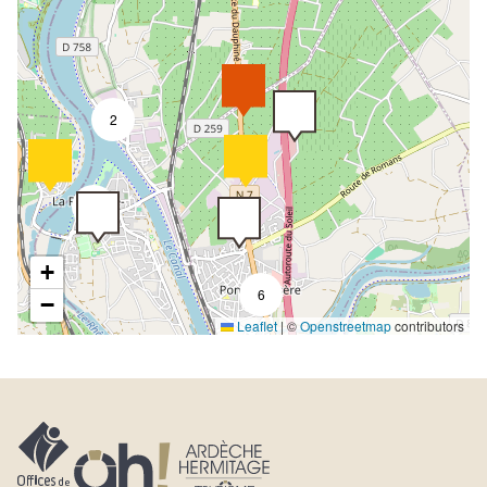
2
9
+
6
−
Leaflet
|
©
Openstreetmap
contributors