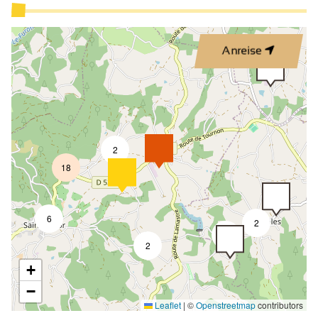
Anreise
2
18
6
2
3
2
+
−
Leaflet
|
©
Openstreetmap
contributors